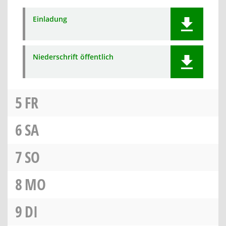
Einladung
Niederschrift öffentlich
5
FR
6
SA
7
SO
8
MO
9
DI