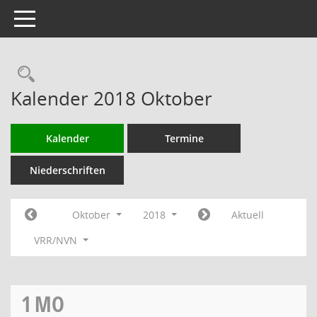
Toggle navigation
Rechercheauswahl
Kalender 2018 Oktober
Kalender
Termine
Niederschriften
Oktober
2018
Aktuell
VRR/NVN
1
MO