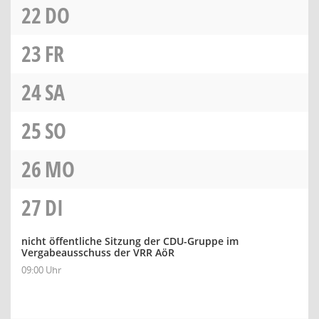
22
DO
23
FR
24
SA
25
SO
26
MO
27
DI
nicht öffentliche Sitzung der CDU-Gruppe im
Vergabeausschuss der VRR AöR
09:00 Uhr