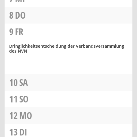
8
DO
9
FR
Dringlichkeitsentscheidung der Verbandsversammlung
des NVN
10
SA
11
SO
12
MO
13
DI