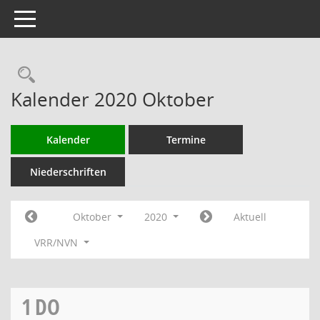
Toggle navigation
Rechercheauswahl
Kalender 2020 Oktober
Kalender
Termine
Niederschriften
Oktober
2020
Aktuell
VRR/NVN
1
DO