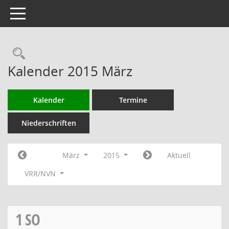
Toggle navigation
Rechercheauswahl
Kalender 2015 März
Kalender
Termine
Niederschriften
März
2015
Aktuell
VRR/NVN
1
SO