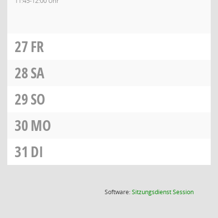
11:45-12:00 Uhr
27
FR
28
SA
29
SO
30
MO
31
DI
(Wird in
Software:
Sitzungsdienst
Session