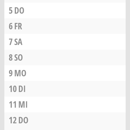
5
DO
6
FR
7
SA
8
SO
9
MO
10
DI
11
MI
12
DO