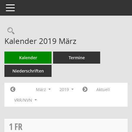
Toggle navigation
Rechercheauswahl
Kalender 2019 März
Kalender
Termine
Niederschriften
März
2019
Aktuell
VRR/NVN
1
FR