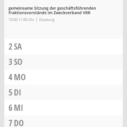
gemeinsame Sitzung der geschäftsführenden
Fraktionsvorstände im Zweckverband VRR
10:00-11:00 Uhr
Duisburg
2
SA
3
SO
4
MO
5
DI
6
MI
7
DO