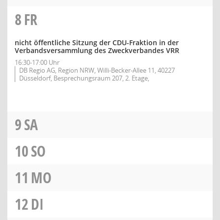
8
FR
nicht öffentliche Sitzung der CDU-Fraktion in der
Verbandsversammlung des Zweckverbandes VRR
16:30-17:00 Uhr
DB Regio AG, Region NRW, Willi-Becker-Allee 11, 40227
Düsseldorf, Besprechungsraum 207, 2. Etage,
9
SA
10
SO
11
MO
12
DI