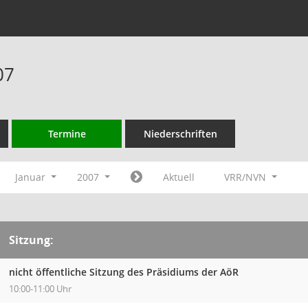
07
Termine
Niederschriften
Januar
2007
Aktuell
VRR/NVN
Sitzung:
nicht öffentliche Sitzung des Präsidiums der AöR
10:00-11:00 Uhr