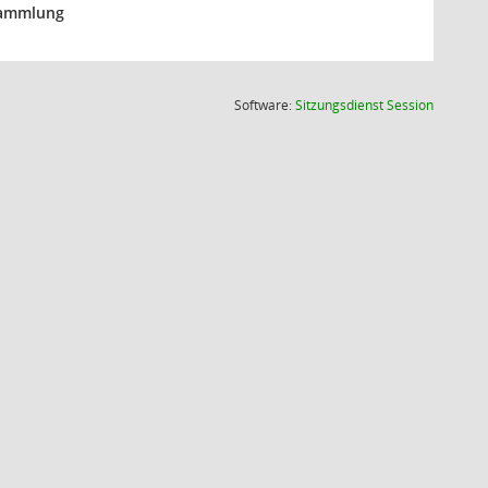
rsammlung
(Wird in
Software:
Sitzungsdienst
Session