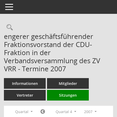
Toggle navigation
Rechercheauswahl
engerer geschäftsführender
Fraktionsvorstand der CDU-
Fraktion in der
Verbandsversammlung des ZV
VRR - Termine 2007
Informationen
Mitglieder
Vertreter
Sitzungen
Quartal
Quartal 4
2007