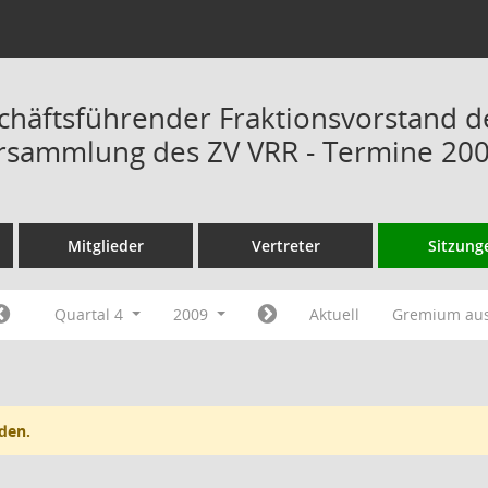
chäftsführender Fraktionsvorstand d
rsammlung des ZV VRR - Termine 20
Mitglieder
Vertreter
Sitzung
Quartal 4
2009
Aktuell
Gremium au
den.