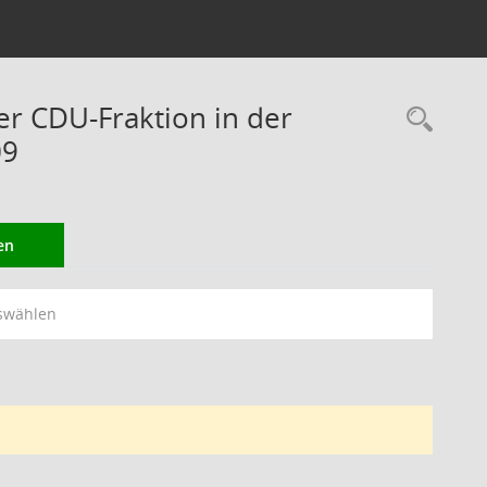
er CDU-Fraktion in der
Rec
09
en
swählen