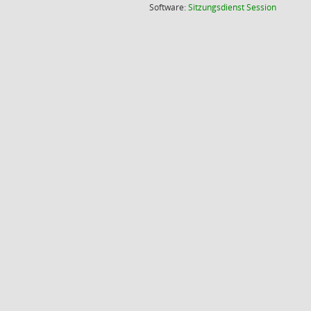
(Wird in
Software:
Sitzungsdienst
Session