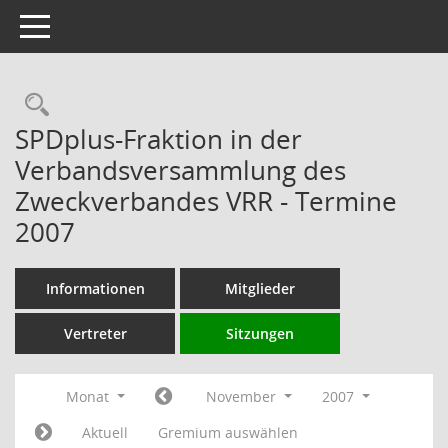
Toggle navigation
Rechercheauswahl
SPDplus-Fraktion in der
Verbandsversammlung des
Zweckverbandes VRR - Termine
2007
Informationen
Mitglieder
Vertreter
Sitzungen
Monat
November
2007
Aktuell
Gremium auswählen