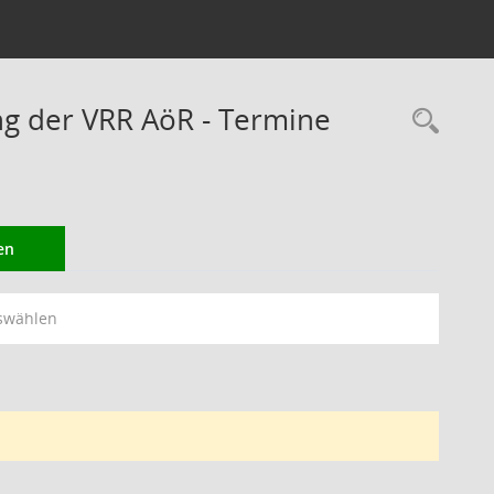
ng der VRR AöR - Termine
Rec
en
swählen