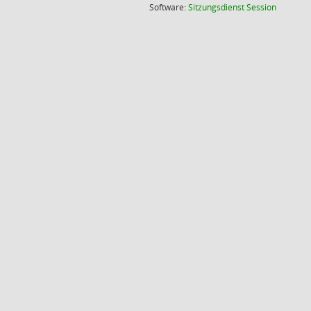
(Wird in
Software:
Sitzungsdienst
Session