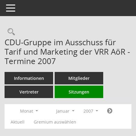
Toggle navigation
Rechercheauswahl
CDU-Gruppe im Ausschuss für
Tarif und Marketing der VRR AöR -
Termine 2007
Informationen
Mitglieder
Vertreter
Sitzungen
Monat
Januar
2007
Aktuell
Gremium auswählen