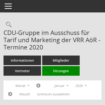
Toggle navigation
Rechercheauswahl
CDU-Gruppe im Ausschuss für
Tarif und Marketing der VRR AöR -
Termine 2020
Informationen
Mitglieder
Vertreter
Sitzungen
Monat
Januar
2020
Aktuell
Gremium auswählen