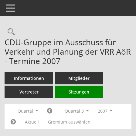
Toggle navigation
Rechercheauswahl
CDU-Gruppe im Ausschuss für
Verkehr und Planung der VRR AöR
- Termine 2007
Informationen
Mitglieder
Vertreter
Sitzungen
Quartal
Quartal 3
2007
Aktuell
Gremium auswählen