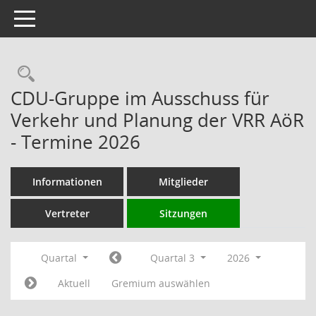
Toggle navigation
Rechercheauswahl
CDU-Gruppe im Ausschuss für
Verkehr und Planung der VRR AöR
- Termine 2026
Informationen
Mitglieder
Vertreter
Sitzungen
Quartal
Quartal 3
2026
Aktuell
Gremium auswählen