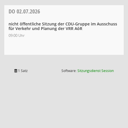
DO
02.07.2026
nicht öffentliche Sitzung der CDU-Gruppe im Ausschuss
für Verkehr und Planung der VRR AöR
09:00 Uhr
(Wird in
1 Satz
Software:
Sitzungsdienst
Session