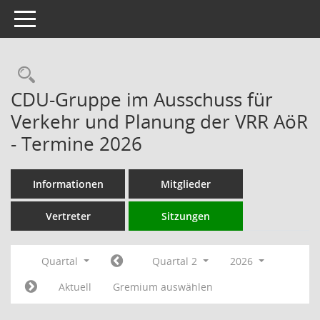
Toggle navigation
Rechercheauswahl
CDU-Gruppe im Ausschuss für
Verkehr und Planung der VRR AöR
- Termine 2026
Informationen
Mitglieder
Vertreter
Sitzungen
Quartal
Quartal 2
2026
Aktuell
Gremium auswählen