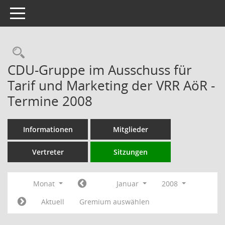
Toggle navigation
Rechercheauswahl
CDU-Gruppe im Ausschuss für
Tarif und Marketing der VRR AöR -
Termine 2008
Informationen
Mitglieder
Vertreter
Sitzungen
Monat
Januar
2008
Aktuell
Gremium auswählen