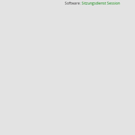
(Wird in
Software:
Sitzungsdienst
Session