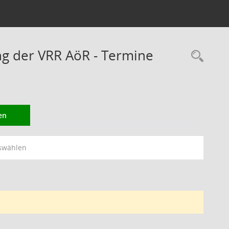
ng der VRR AöR - Termine
Rec
en
swählen