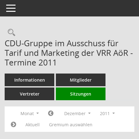
Toggle navigation
Rechercheauswahl
CDU-Gruppe im Ausschuss für
Tarif und Marketing der VRR AöR -
Termine 2011
Informationen
Mitglieder
Vertreter
Sitzungen
Monat
Dezember
2011
Aktuell
Gremium auswählen