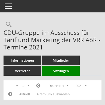
Toggle navigation
Rechercheauswahl
CDU-Gruppe im Ausschuss für
Tarif und Marketing der VRR AöR -
Termine 2021
Informationen
Mitglieder
Vertreter
Sitzungen
Monat
Dezember
2021
Aktuell
Gremium auswählen