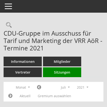
Toggle navigation
Rechercheauswahl
CDU-Gruppe im Ausschuss für
Tarif und Marketing der VRR AöR -
Termine 2021
Informationen
Mitglieder
Vertreter
Sitzungen
Monat
Juli
2021
Aktuell
Gremium auswählen