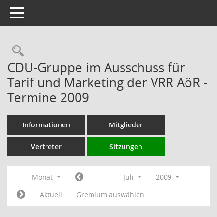
Toggle navigation
Rechercheauswahl
CDU-Gruppe im Ausschuss für
Tarif und Marketing der VRR AöR -
Termine 2009
Informationen
Mitglieder
Vertreter
Sitzungen
Monat
Juli
2009
Aktuell
Gremium auswählen