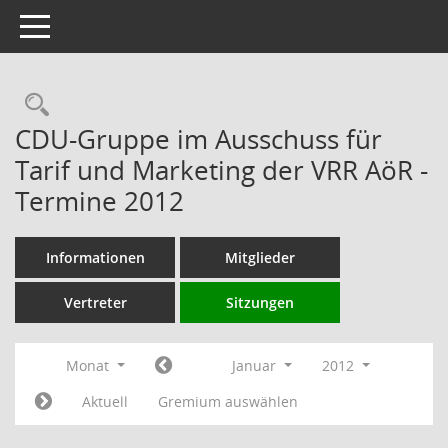
Toggle navigation
Rechercheauswahl
CDU-Gruppe im Ausschuss für
Tarif und Marketing der VRR AöR -
Termine 2012
Informationen
Mitglieder
Vertreter
Sitzungen
Monat
Januar
2012
Aktuell
Gremium auswählen