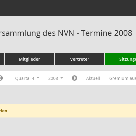
rsammlung des NVN - Termine 2008
Mitglieder
Vertreter
Sitzung
Quartal 4
2008
Aktuell
Gremium au
den.