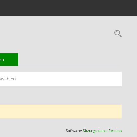
Rec
en
swählen
(Wird in
Software:
Sitzungsdienst
Session