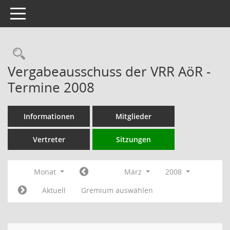
Toggle navigation
Rechercheauswahl
Vergabeausschuss der VRR AöR -
Termine 2008
Informationen
Mitglieder
Vertreter
Sitzungen
Monat
März
2008
Aktuell
Gremium auswählen