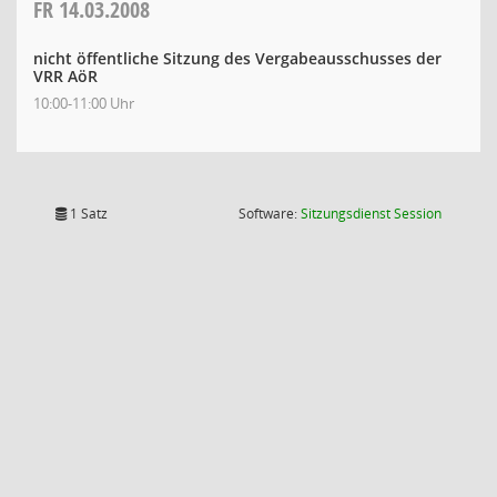
FR
14.03.2008
nicht öffentliche Sitzung des Vergabeausschusses der
VRR AöR
10:00-11:00 Uhr
(Wird in
1 Satz
Software:
Sitzungsdienst
Session