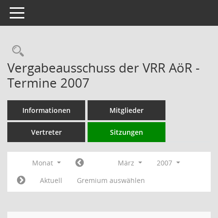
Toggle navigation
Rechercheauswahl
Vergabeausschuss der VRR AöR -
Termine 2007
Informationen
Mitglieder
Vertreter
Sitzungen
Monat
März
2007
Aktuell
Gremium auswählen