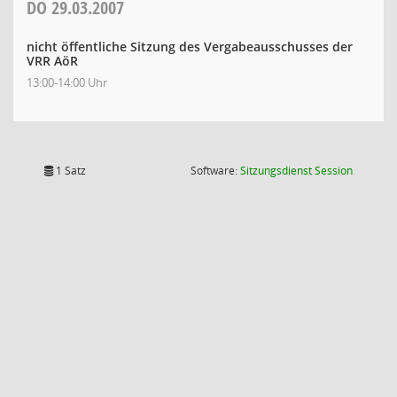
DO
29.03.2007
nicht öffentliche Sitzung des Vergabeausschusses der
VRR AöR
13:00-14:00 Uhr
(Wird in
1 Satz
Software:
Sitzungsdienst
Session