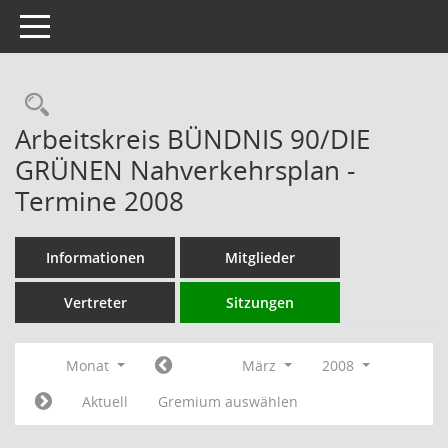
Toggle navigation
Rechercheauswahl
Arbeitskreis BÜNDNIS 90/DIE
GRÜNEN Nahverkehrsplan -
Termine 2008
Informationen
Mitglieder
Vertreter
Sitzungen
Monat
März
2008
Aktuell
Gremium auswählen