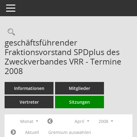
Toggle navigation
Rechercheauswahl
geschäftsführender
Fraktionsvorstand SPDplus des
Zweckverbandes VRR - Termine
2008
Informationen
Mitglieder
Vertreter
Sitzungen
Monat
April
2008
Aktuell
Gremium auswählen