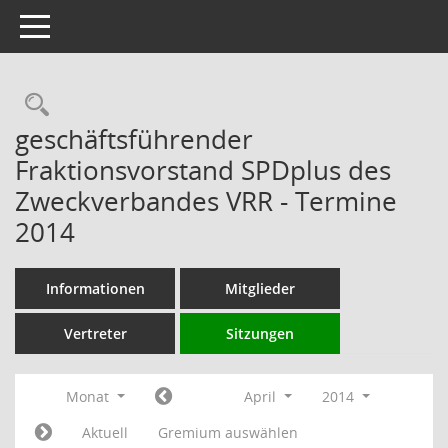
Toggle navigation
Rechercheauswahl
geschäftsführender
Fraktionsvorstand SPDplus des
Zweckverbandes VRR - Termine
2014
Informationen
Mitglieder
Vertreter
Sitzungen
Monat
April
2014
Aktuell
Gremium auswählen