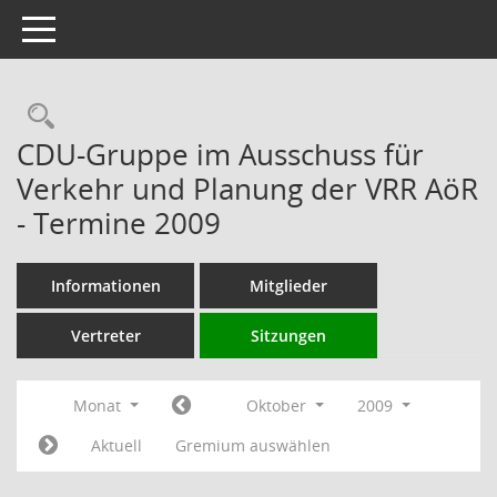
Toggle navigation
Rechercheauswahl
CDU-Gruppe im Ausschuss für
Verkehr und Planung der VRR AöR
- Termine 2009
Informationen
Mitglieder
Vertreter
Sitzungen
Monat
Oktober
2009
Aktuell
Gremium auswählen