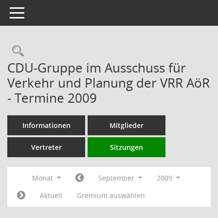
Toggle navigation
Rechercheauswahl
CDU-Gruppe im Ausschuss für
Verkehr und Planung der VRR AöR
- Termine 2009
Informationen
Mitglieder
Vertreter
Sitzungen
Monat
September
2009
Aktuell
Gremium auswählen