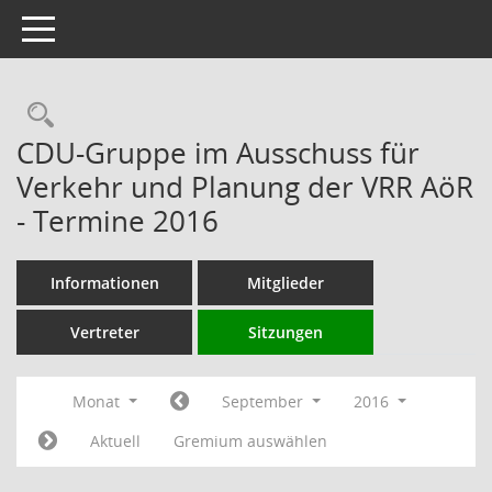
Toggle navigation
Rechercheauswahl
CDU-Gruppe im Ausschuss für
Verkehr und Planung der VRR AöR
- Termine 2016
Informationen
Mitglieder
Vertreter
Sitzungen
Monat
September
2016
Aktuell
Gremium auswählen