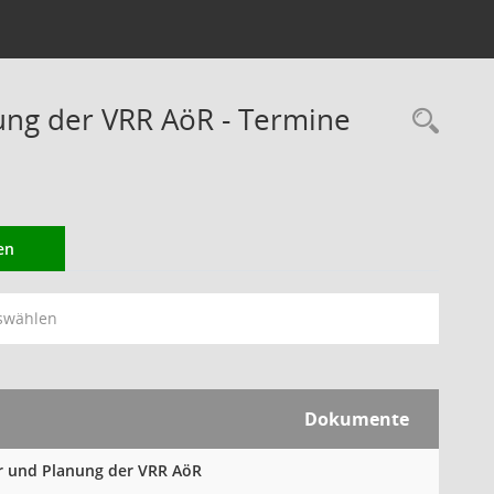
ung der VRR AöR - Termine
Rec
en
swählen
Dokumente
hr und Planung der VRR AöR