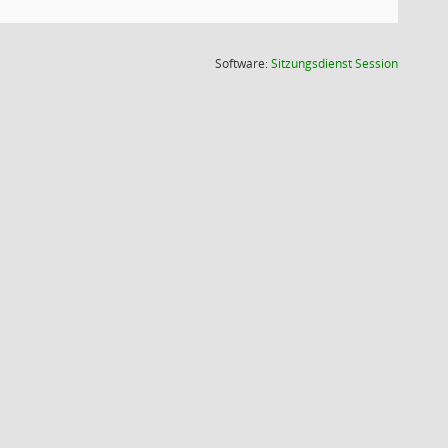
(Wird in
Software:
Sitzungsdienst
Session