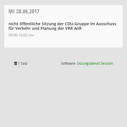
MI
28.06.2017
nicht öffentliche Sitzung der CDU-Gruppe im Ausschuss
für Verkehr und Planung der VRR AöR
09:00-10:00 Uhr
(Wird in
1 Satz
Software:
Sitzungsdienst
Session