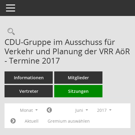
Toggle navigation
Rechercheauswahl
CDU-Gruppe im Ausschuss für
Verkehr und Planung der VRR AöR
- Termine 2017
Informationen
Mitglieder
Vertreter
Sitzungen
Monat
Juni
2017
Aktuell
Gremium auswählen