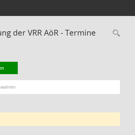
ung der VRR AöR - Termine
Rec
en
swählen