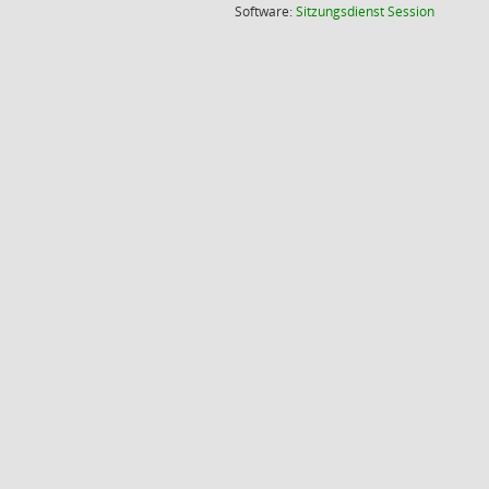
(Wird in
Software:
Sitzungsdienst
Session