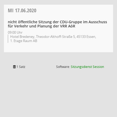
MI
17.06.2020
nicht öffentliche Sitzung der CDU-Gruppe im Ausschuss
für Verkehr und Planung der VRR AöR
09:00 Uhr
Hotel Bredeney, Theodor-Althoff-Straße 5, 45133 Essen,
1. Etage Raum AB
(Wird in
1 Satz
Software:
Sitzungsdienst
Session