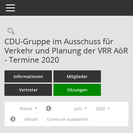
Toggle navigation
Rechercheauswahl
CDU-Gruppe im Ausschuss für
Verkehr und Planung der VRR AöR
- Termine 2020
Informationen
Mitglieder
Vertreter
Sitzungen
Monat
Juni
2020
Aktuell
Gremium auswählen