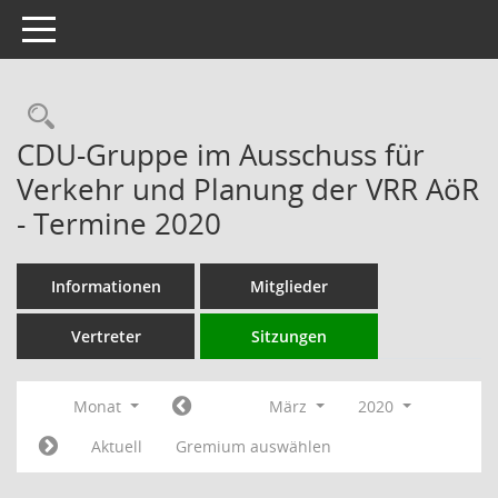
Toggle navigation
Rechercheauswahl
CDU-Gruppe im Ausschuss für
Verkehr und Planung der VRR AöR
- Termine 2020
Informationen
Mitglieder
Vertreter
Sitzungen
Monat
März
2020
Aktuell
Gremium auswählen