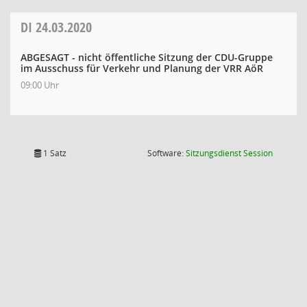
DI
24.03.2020
ABGESAGT - nicht öffentliche Sitzung der CDU-Gruppe
im Ausschuss für Verkehr und Planung der VRR AöR
09:00 Uhr
(Wird in
1 Satz
Software:
Sitzungsdienst
Session