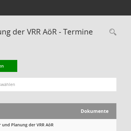
ung der VRR AöR - Termine
Rec
en
swählen
Dokumente
hr und Planung der VRR AöR