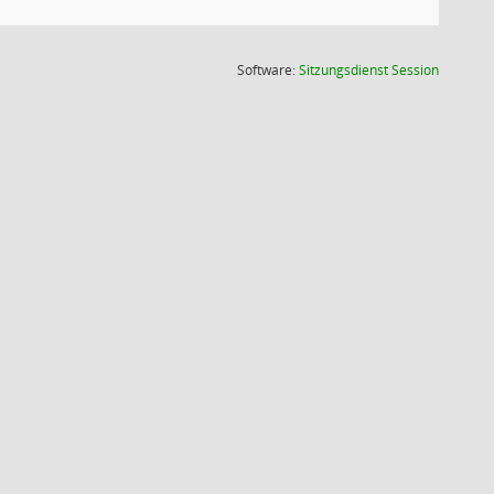
(Wird in
Software:
Sitzungsdienst
Session