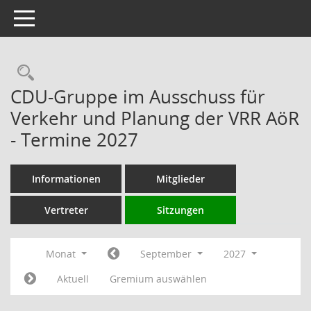
Toggle navigation
Rechercheauswahl
CDU-Gruppe im Ausschuss für
Verkehr und Planung der VRR AöR
- Termine 2027
Informationen
Mitglieder
Vertreter
Sitzungen
Monat
September
2027
Aktuell
Gremium auswählen