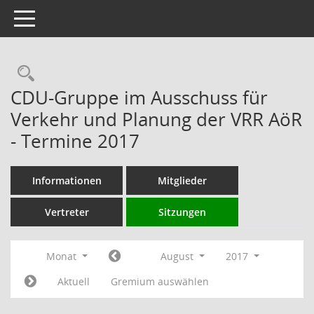
Toggle navigation
Rechercheauswahl
CDU-Gruppe im Ausschuss für
Verkehr und Planung der VRR AöR
- Termine 2017
Informationen
Mitglieder
Vertreter
Sitzungen
Monat
August
2017
Aktuell
Gremium auswählen