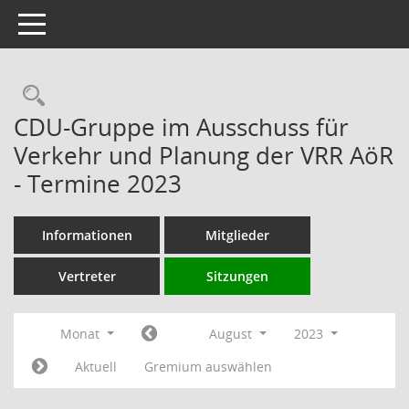
Toggle navigation
Rechercheauswahl
CDU-Gruppe im Ausschuss für
Verkehr und Planung der VRR AöR
- Termine 2023
Informationen
Mitglieder
Vertreter
Sitzungen
Monat
August
2023
Aktuell
Gremium auswählen