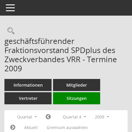
Toggle navigation
Rechercheauswahl
geschäftsführender
Fraktionsvorstand SPDplus des
Zweckverbandes VRR - Termine
2009
Informationen
Mitglieder
Vertreter
Sitzungen
Quartal
Quartal 4
2009
Aktuell
Gremium auswählen