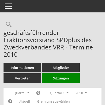
Toggle navigation
Rechercheauswahl
geschäftsführender
Fraktionsvorstand SPDplus des
Zweckverbandes VRR - Termine
2010
Informationen
Mitglieder
Vertreter
Sitzungen
Quartal
Quartal 1
2010
Aktuell
Gremium auswählen