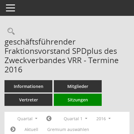
Toggle navigation
Rechercheauswahl
geschäftsführender
Fraktionsvorstand SPDplus des
Zweckverbandes VRR - Termine
2016
Informationen
Mitglieder
Vertreter
Sitzungen
Quartal
Quartal 1
2016
Aktuell
Gremium auswählen