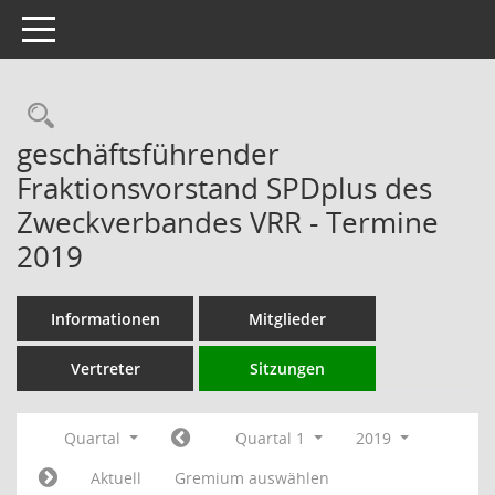
Toggle navigation
Rechercheauswahl
geschäftsführender
Fraktionsvorstand SPDplus des
Zweckverbandes VRR - Termine
2019
Informationen
Mitglieder
Vertreter
Sitzungen
Quartal
Quartal 1
2019
Aktuell
Gremium auswählen