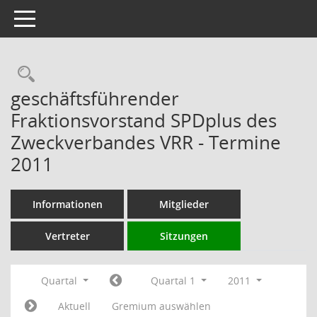
Toggle navigation
Rechercheauswahl
geschäftsführender
Fraktionsvorstand SPDplus des
Zweckverbandes VRR - Termine
2011
Informationen
Mitglieder
Vertreter
Sitzungen
Quartal
Quartal 1
2011
Aktuell
Gremium auswählen