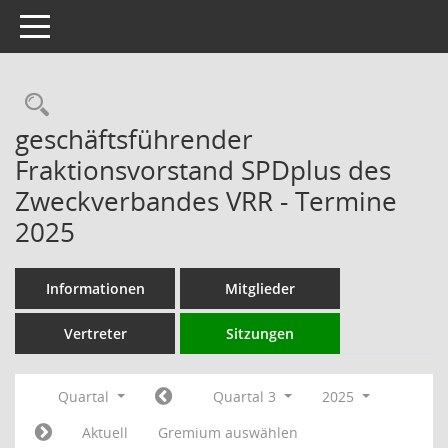
Toggle navigation
Rechercheauswahl
geschäftsführender
Fraktionsvorstand SPDplus des
Zweckverbandes VRR - Termine
2025
Informationen
Mitglieder
Vertreter
Sitzungen
Quartal
Quartal 3
2025
Aktuell
Gremium auswählen