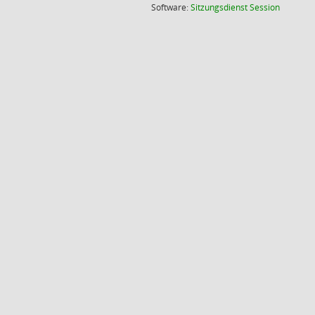
(Wird in
Software:
Sitzungsdienst
Session