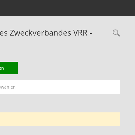
des Zweckverbandes VRR -
Rec
en
swählen