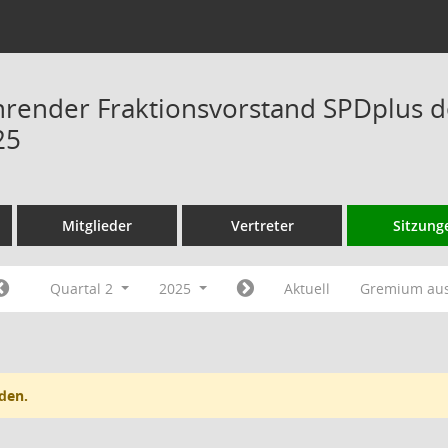
hrender Fraktionsvorstand SPDplus 
25
Mitglieder
Vertreter
Sitzung
Quartal 2
2025
Aktuell
Gremium au
den.