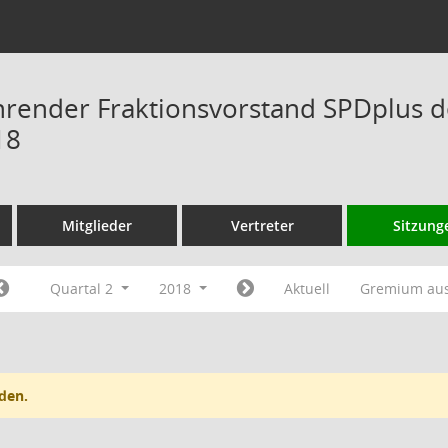
hrender Fraktionsvorstand SPDplus 
18
Mitglieder
Vertreter
Sitzung
Quartal 2
2018
Aktuell
Gremium au
den.