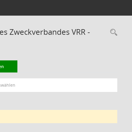
des Zweckverbandes VRR -
Rec
en
swählen