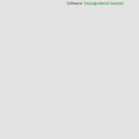
(Wird in
Software:
Sitzungsdienst
Session