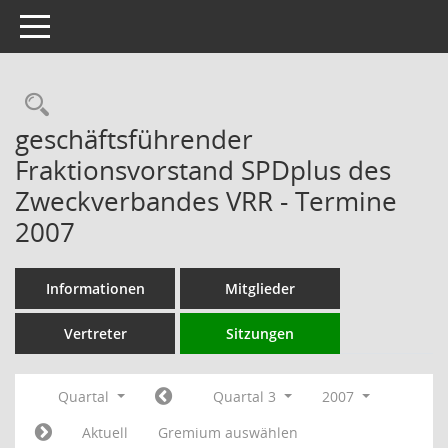
Toggle navigation
Rechercheauswahl
geschäftsführender
Fraktionsvorstand SPDplus des
Zweckverbandes VRR - Termine
2007
Informationen
Mitglieder
Vertreter
Sitzungen
Quartal
Quartal 3
2007
Aktuell
Gremium auswählen