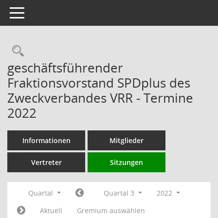
Toggle navigation
Rechercheauswahl
geschäftsführender
Fraktionsvorstand SPDplus des
Zweckverbandes VRR - Termine
2022
Informationen
Mitglieder
Vertreter
Sitzungen
Quartal
Quartal 3
2022
Aktuell
Gremium auswählen