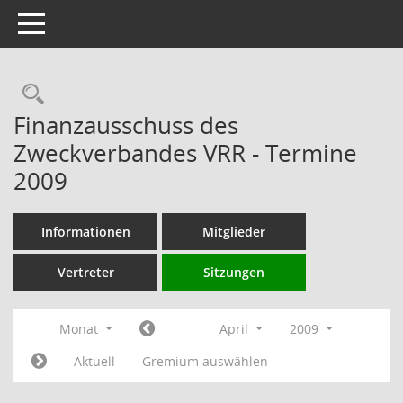
Toggle navigation
Rechercheauswahl
Finanzausschuss des
Zweckverbandes VRR - Termine
2009
Informationen
Mitglieder
Vertreter
Sitzungen
Monat
April
2009
Aktuell
Gremium auswählen